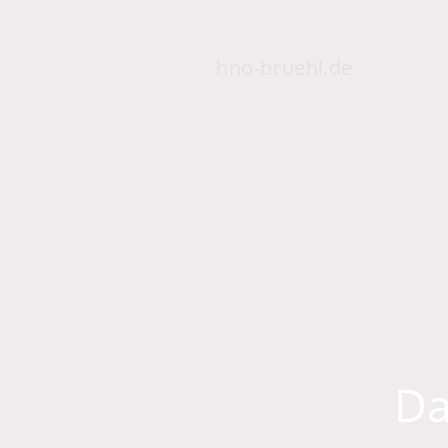
Startse
hno-bruehl.de
Da